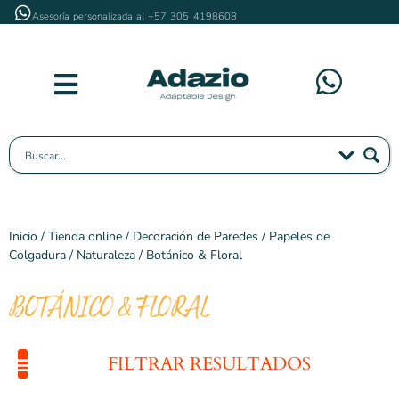
Asesoría personalizada al +57 305 4198608
Inicio
/
Tienda online
/
Decoración de Paredes
/
Papeles de
Colgadura
/
Naturaleza
/ Botánico & Floral
BOTÁNICO & FLORAL
FILTRAR RESULTADOS