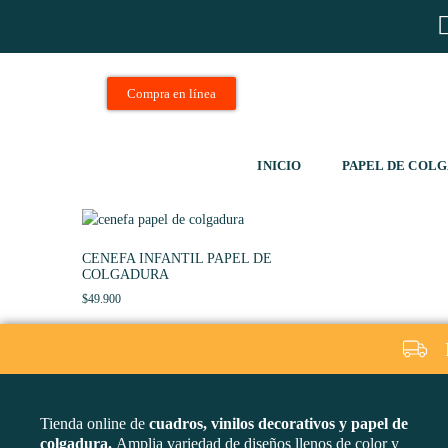
Compra en línea
INICIO
PAPEL DE COL
CENEFA INFANTIL PAPEL DE
COLGADURA
$
49.900
Tienda online de
cuadros,
vinilos decorativos y papel de
colgadura.
Amplia variedad de diseños llenos de color y