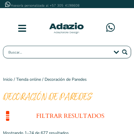
Asesoría personalizada al +57 305 4198608
PAPEL DE COLGADURA
IDEAS DE DECORACIÓN
SOLUCIONES PARA EMPRESAS
Inicio
/
Tienda online
/ Decoración de Paredes
DECORACIÓN DE PAREDES
FILTRAR RESULTADOS
POR PRODUCTOS
POR ESPACIOS
Mostrando 1–24 de 677 resultados