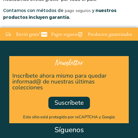
Contamos con métodos d
e
pago seguros
y
nuestros
productos incluyen garantía.
Envió gratis*
Pagos seguros
Productos garantizados
Newsletter
Inscríbete ahora mismo para quedar
informad@ de nuestras últimas
colecciones
Suscríbete
Este sitio está protegido por reCAPTCHA y Google
Síguenos