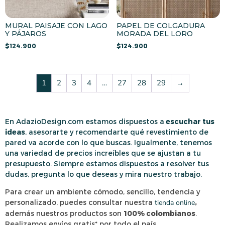
MURAL PAISAJE CON LAGO
PAPEL DE COLGADURA
Y PÁJAROS
MORADA DEL LORO
$
124.900
$
124.900
1
2
3
4
…
27
28
29
→
En AdazioDesign.com estamos dispuestos a
escuchar tus
ideas
, asesorarte y recomendarte qué revestimiento de
pared va acorde con lo que buscas. Igualmente, tenemos
una variedad de precios increíbles que se ajustan a tu
presupuesto. Siempre estamos dispuestos a resolver tus
dudas, pregunta lo que deseas y mira nuestro trabajo.
Para crear un ambiente cómodo, sencillo, tendencia y
personalizado, puedes consultar nuestra
tienda online
,
además nuestros productos son
100% colombianos
.
Realizamos envíos gratis* por todo el país.