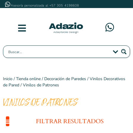
Asesoría personalizada al +57 305 4198608
Inicio
/
Tienda online
/
Decoración de Paredes
/
Vinilos Decorativos
de Pared
/ Vinilos de Patrones
VINILOS DE PATRONES
FILTRAR RESULTADOS