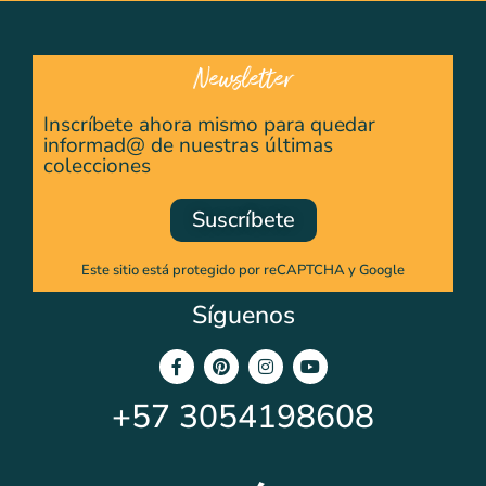
Newsletter
Inscríbete ahora mismo para quedar
informad@ de nuestras últimas
colecciones
Suscríbete
Este sitio está protegido por reCAPTCHA y Google
Síguenos
+57
3054198608