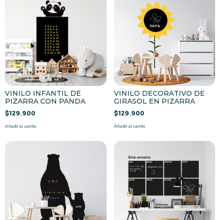
VINILO INFANTIL DE
VINILO DECORATIVO DE
PIZARRA CON PANDA
GIRASOL EN PIZARRA
$
129.900
$
129.900
Añadir al carrito
Añadir al carrito