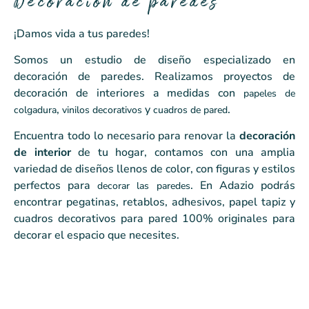
Cuentopía
Cuentopía
Cuentopía
Paraíso
Paraíso
Paraíso
Jardín
Jardín
Jardín
Decoración de paredes
¡Damos vida a tus paredes!
Tropical
Tropical
Tropical
Egipcio
Egipcio
Egipcio
Somos un estudio de diseño especializado en
PAPELES DE COLGADURA
PAPELES DE COLGADURA
PAPELES DE COLGADURA
decoración de paredes. Realizamos proyectos de
INFANTILES
INFANTILES
INFANTILES
decoración de interiores a medidas con
papeles de
,
y
.
colgadura
vinilos decorativos
cuadros de pared
DESCUBRIR
DESCUBRIR
DESCUBRIR
PAPELES DE COLGADURA FLORALES
PAPELES DE COLGADURA FLORALES
PAPELES DE COLGADURA FLORALES
TODA LA MAGIA DE COLOMBIA EN
TODA LA MAGIA DE COLOMBIA EN
TODA LA MAGIA DE COLOMBIA EN
Encuentra todo lo necesario para renovar la
decoración
PAPEL TAPIZ
PAPEL TAPIZ
PAPEL TAPIZ
de interior
de tu hogar, contamos con una amplia
DESCUBRIR
DESCUBRIR
DESCUBRIR
variedad de diseños llenos de color, con figuras y estilos
DESCUBRIR
DESCUBRIR
DESCUBRIR
perfectos para
. En Adazio podrás
decorar las paredes
encontrar pegatinas, retablos, adhesivos, papel tapiz y
cuadros decorativos para pared 100% originales para
decorar el espacio que necesites.