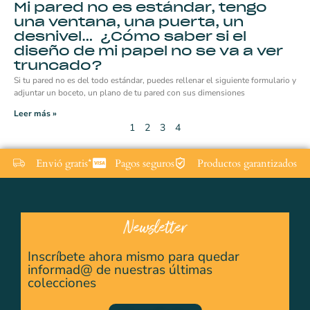
Mi pared no es estándar, tengo
una ventana, una puerta, un
desnivel… ¿Cómo saber si el
diseño de mi papel no se va a ver
truncado?
Si tu pared no es del todo estándar, puedes rellenar el siguiente formulario y
adjuntar un boceto, un plano de tu pared con sus dimensiones
Leer más »
1
2
3
4
Envió gratis*
Pagos seguros
Productos garantizados
Newsletter
Inscríbete ahora mismo para quedar
informad@ de nuestras últimas
colecciones